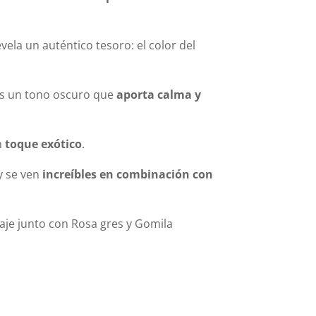
ela un auténtico tesoro: el color del
es un tono oscuro que
aporta calma y
n
toque exótico
.
y se ven
increíbles en combinación con
aje junto con Rosa gres y Gomila