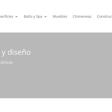
erficies
Baño y Spa
Muebles
Chimeneas
Construc
 y diseño
 únicas