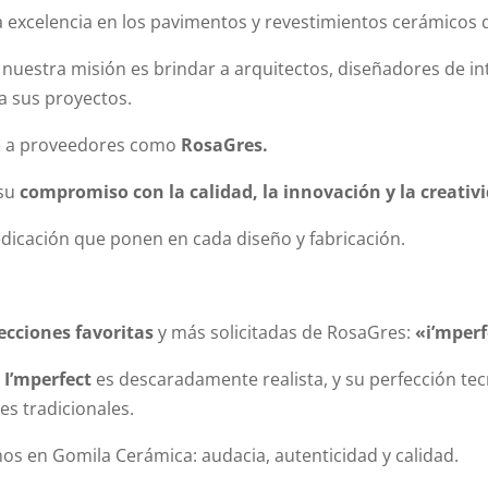
excelencia en los pavimentos y revestimientos cerámicos q
uestra misión es brindar a arquitectos, diseñadores de inter
a sus proyectos.
e a proveedores como
RosaGres.
 su
compromiso con la calidad, la innovación y la creativ
dicación que ponen en cada diseño y fabricación.
ecciones favoritas
y más solicitadas de RosaGres:
«i’mper
.
I’mperfect
es descaradamente realista, y su perfección te
s tradicionales.
mos en Gomila Cerámica: audacia, autenticidad y calidad.