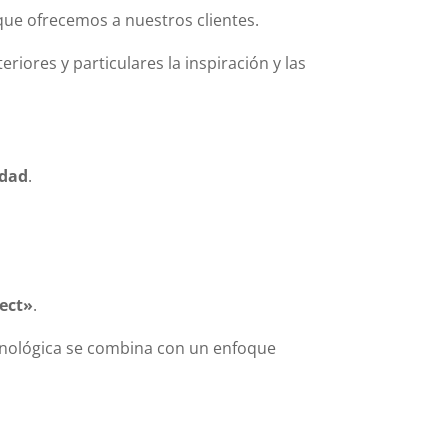
ue ofrecemos a nuestros clientes.
iores y particulares la inspiración y las
idad
.
fect»
.
cnológica se combina con un enfoque