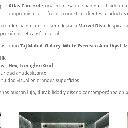
 por
Atlas Concorde
, una empresa que ha demostrado un
estro compromiso con ofrecer a nuestros clientes productos
n tendencia en interiorismo destaca
Marvel Diva
. Inspirad
resión estética y funcional.
icas como
Taj Mahal
,
Galaxy
,
White Everest
o
Amethyst
, M
ilk
ist
,
Hex
,
Triangle
o
Grid
uridad antideslizante
nuidad visual en grandes superficies
nes buscan lujo, durabilidad y diseño contemporáneo en pr