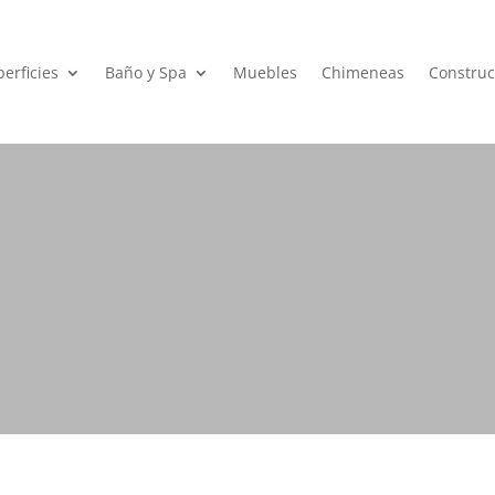
erficies
Baño y Spa
Muebles
Chimeneas
Construc