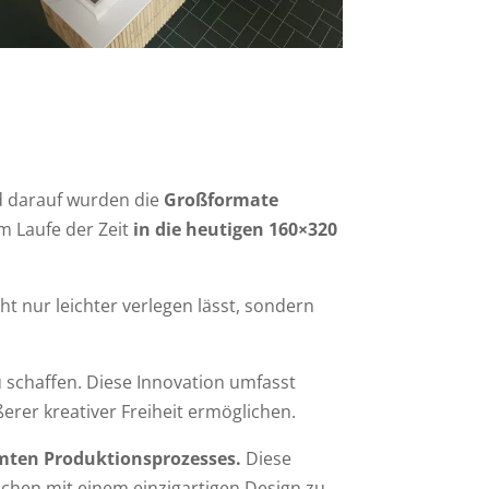
d darauf wurden die
Großformate
m Laufe der Zeit
in die heutigen 160×320
ht nur leichter verlegen lässt, sondern
 schaffen. Diese Innovation umfasst
erer kreativer Freiheit ermöglichen.
amten Produktionsprozesses.
Diese
lächen mit einem einzigartigen Design zu