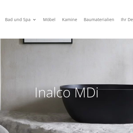
Bad und Spa
Möbel
Kamine
Baumaterialien
Ihr De
Inalco MDi