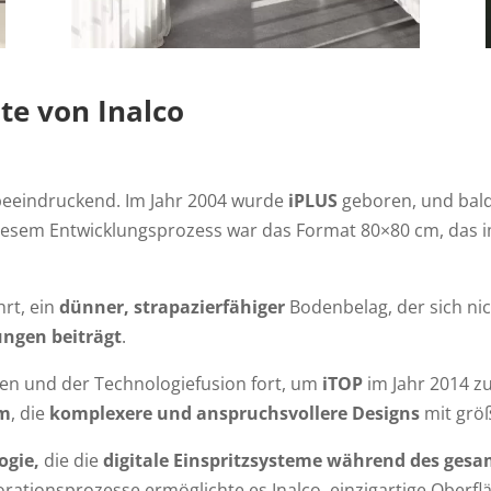
te von Inalco
 beeindruckend. Im Jahr 2004 wurde
iPLUS
geboren, und bal
diesem Entwicklungsprozess war das Format 80×80 cm, das i
rt, ein
dünner, strapazierfähiger
Bodenbelag, der sich nic
ungen beiträgt
.
ten und der Technologiefusion fort, um
iTOP
im Jahr 2014 zu
mm
, die
komplexere und anspruchsvollere Designs
mit größ
ogie,
die die
digitale Einspritzsysteme während des ges
orationsprozesse ermöglichte es Inalco, einzigartige Oberf